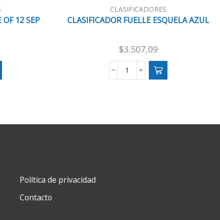
S
CLASIFICADORES
 OF 12 SEP
CLASIFICADOR FUELLE ESQUELA AZUL
$
3.507,09
DOR
CLASIFICADOR
FUELLE
ESQUELA
AZUL
cantidad
Política de privacidad
Contacto