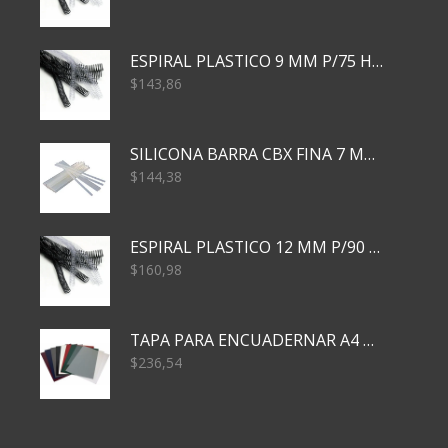
ESPIRAL PLASTICO 9 MM P/75 HJS X50X2400
$
143,86
SILICONA BARRA CBX FINA 7 MM 28 CM
$
144,38
ESPIRAL PLASTICO 12 MM P/90 HJS X50X1500
$
160,98
TAPA PARA ENCUADERNAR A4 TRANSP x50x500
$
236,54