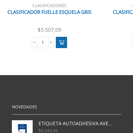
CLASIFICADORES
CLASIFICADOR FUELLE ESQUELA GRIS
CLASIFI
$
3.507,09
CLASIFICADOR
FUELLE
ESQUELA
GRIS
cantidad
NOVEDADES
ETIQUETA AUTOADHESIVA AVERY 3026 30H 20 X 70
$
3.344,44