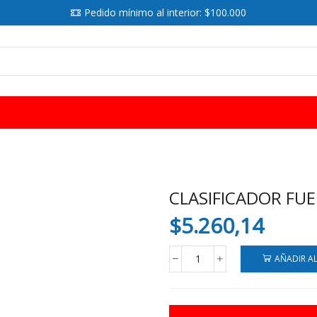
Pedido mínimo al interior: $100.000
SEARCH
INPUT
CLASIFICADOR FUE
$
5.260,14
AÑADIR A
CLASIFICADOR
FUELLE
A4
12