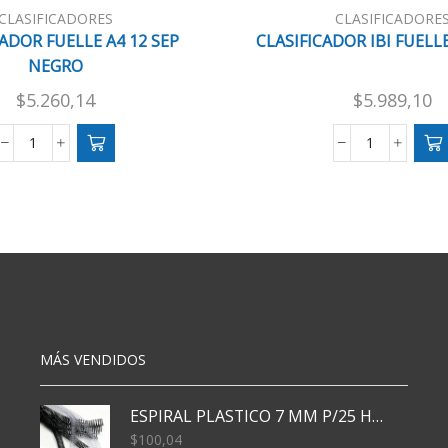
CLASIFICADORES
CLASIFICADORE
CADOR FUELLE A4 12 SEP
CLASIFICADOR IBI FUELLE
NEGRO
$
5.260,14
$
5.989,10
CLASIFICADOR
CLASIFICA
FUELLE
IBI
A4
FUELLE
12
OF
SEP
12
NEGRO
SEP
cantidad
cantidad
MÁS VENDIDOS
ESPIRAL PLASTICO 7 MM P/25 HJS X50x3000
$
100,04