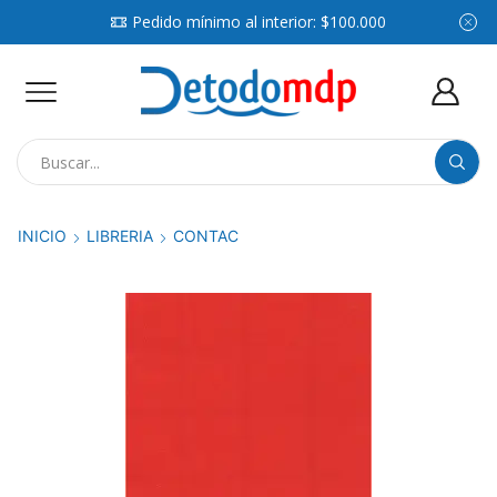
Pedido mínimo al interior: $100.000
Search
input
INICIO
LIBRERIA
CONTAC