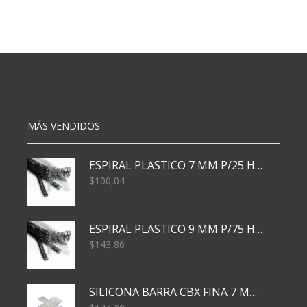
COSER
SET
COLOR
DE
NEGRO
BOTONES
CAJA
14X22X1,5
X
cantidad
12
cantidad
MÁS VENDIDOS
ESPIRAL PLASTICO 7 MM P/25 HJS X50x3000
$
100,04
ESPIRAL PLASTICO 9 MM P/75 HJS X50X2400
$
143,86
SILICONA BARRA CBX FINA 7 MM 28 CM