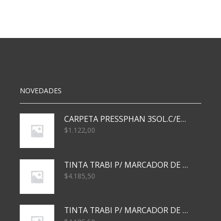
COSER
COLOR
SURTIDO
CAJA
X
12
cantidad
NOVEDADES
CARPETA PRESSPHAN 3SOL.C/ELAST MARRON A4 P01A
$
1.122,00
TINTA TRABI P/ MARCADOR DE PIZARRA x30ml AZUL
$
4.185,50
TINTA TRABI P/ MARCADOR DE PIZARRA x30ml ROJO