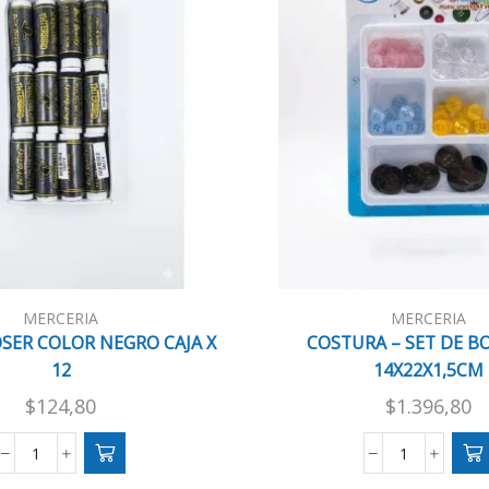
MERCERIA
MERCERIA
OSER COLOR NEGRO CAJA X
COSTURA – SET DE 
12
14X22X1,5CM
$
124,80
$
1.396,80
HILO
COSTURA
DE
-