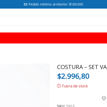
Pedido mínimo al interior: $100.000
SEARCH
INPUT
COSTURA – SET VA
$
2.996,80
Fuera de stock
SKU:
3953