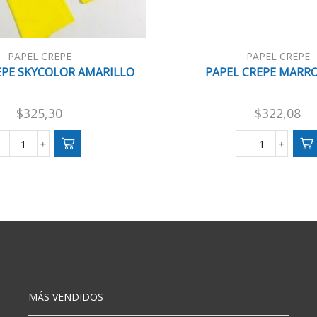
PAPEL CREPE
PAPEL CREPE
EPE SKYCOLOR AMARILLO
PAPEL CREPE MARR
$
325,30
$
322,08
PAPEL
PAPEL
CREPE
CREPE
SKYCOLOR
MARRON
AMARILLO
X10
cantidad
cantidad
MÁS VENDIDOS