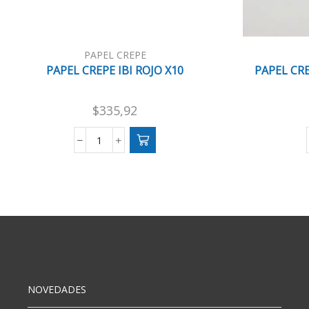
PAPEL CREPE
PAPEL CREPE IBI ROJO X10
PAPEL CR
$
335,92
PAPEL
CREPE
IBI
ROJO
X10
cantidad
NOVEDADES