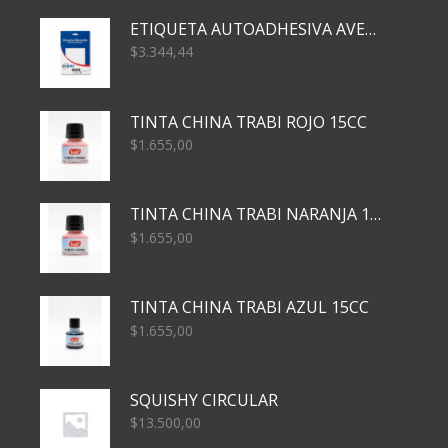
ETIQUETA AUTOADHESIVA AVERY 3026 30H 20 X 70
$
3.344,44
TINTA CHINA TRABI ROJO 15CC
$
1.655,00
TINTA CHINA TRABI NARANJA 15CC
$
1.655,00
TINTA CHINA TRABI AZUL 15CC
$
1.655,00
SQUISHY CIRCULAR
$
13.500,00