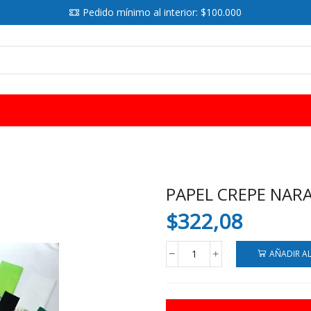
Pedido mínimo al interior: $100.000
SEARCH
INPUT
PAPEL CREPE NARA
$
322,08
AÑADIR A
PAPEL
CREPE
NARANJA
X10