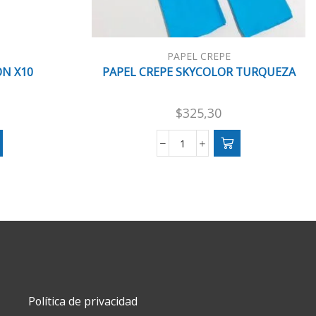
PAPEL CREPE
ON X10
PAPEL CREPE SKYCOLOR TURQUEZA
$
325,30
PAPEL
CREPE
SKYCOLOR
TURQUEZA
cantidad
Política de privacidad