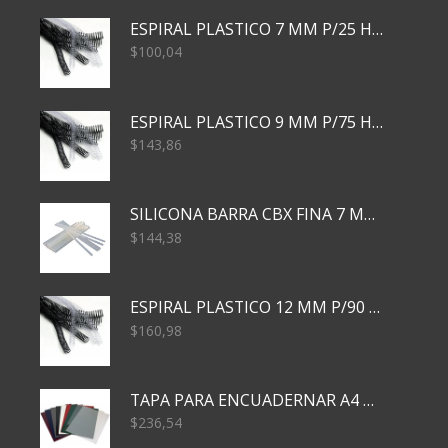
ESPIRAL PLASTICO 7 MM P/25 HJS X50x3000
$
100,04
ESPIRAL PLASTICO 9 MM P/75 HJS X50X2400
$
143,86
SILICONA BARRA CBX FINA 7 MM 28 CM
$
144,38
ESPIRAL PLASTICO 12 MM P/90 HJS X50X1500
$
160,98
TAPA PARA ENCUADERNAR A4 TRANSP x50x500
$
236,54