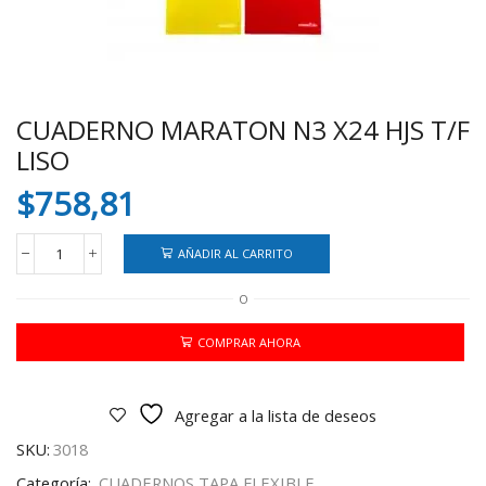
CUADERNO MARATON N3 X24 HJS T/F
LISO
$
758,81
AÑADIR AL CARRITO
CUADERNO
MARATON
O
N3
X24
HJS
COMPRAR AHORA
T/F
LISO
cantidad
Agregar a la lista de deseos
SKU:
3018
Categoría:
CUADERNOS TAPA FLEXIBLE