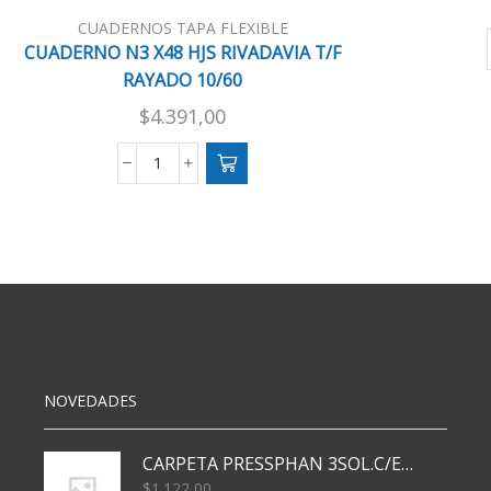
CUADERNOS TAPA FLEXIBLE
CUADERNO N3 X48 HJS RIVADAVIA T/F
RAYADO 10/60
$
4.391,00
CUADERNO
N3
X48
HJS
RIVADAVIA
T/F
RAYADO
10/60
cantidad
NOVEDADES
CARPETA PRESSPHAN 3SOL.C/ELAST MARRON A4 P01A
$
1.122,00