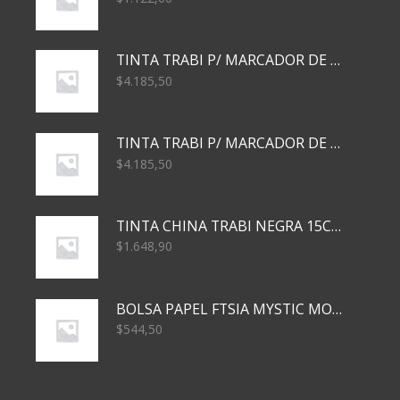
TINTA TRABI P/ MARCADOR DE PIZARRA x30ml AZUL
$
4.185,50
TINTA TRABI P/ MARCADOR DE PIZARRA x30ml ROJO
$
4.185,50
TINTA CHINA TRABI NEGRA 15CC TR3460
$
1.648,90
BOLSA PAPEL FTSIA MYSTIC MONKEY 14/08/20
$
544,50