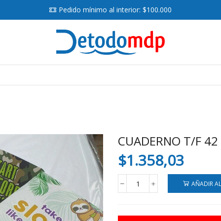
Pedido mínimo al interior: $100.000
Search
input
CUADERNO T/F 42 
$
1.358,03
AÑADIR A
CUADERNO
T/F
42
HJS