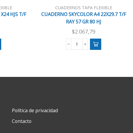
XIBLE
CUADERNOS TAPA FLEXIBLE
24 HJS T/F
CUADERNO SKYCOLOR A4 22X29.7 T/F
RAY 57 GR 80 HJ
$
2.067,79
CUADERNO
SKYCOLOR
A4
22X29.7
T/F
RAY
57
GR
80
HJ
cantidad
Política de privacidad
Contacto