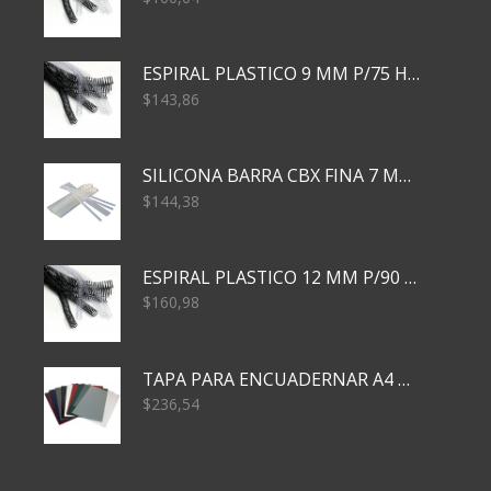
ESPIRAL PLASTICO 9 MM P/75 HJS X50X2400
$
143,86
SILICONA BARRA CBX FINA 7 MM 28 CM
$
144,38
ESPIRAL PLASTICO 12 MM P/90 HJS X50X1500
$
160,98
TAPA PARA ENCUADERNAR A4 TRANSP x50x500
$
236,54