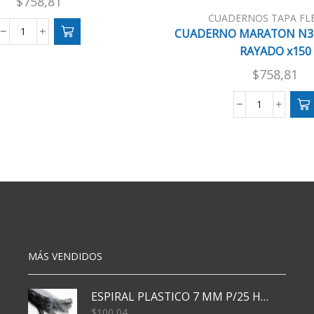
$
758,81
CUADERNOS TAPA FLE
CUADERNO MARATON N3 X
CUADERNO
RAYADO x150
MARATON
N3
$
758,81
X24
HJS
CUADERNO
T/F
MARATON
CUADRICULADO
N3
cantidad
X24
HJS
T/F
RAYADO
x150
cantidad
MÁS VENDIDOS
ESPIRAL PLASTICO 7 MM P/25 HJS X50x3000
$
100,04