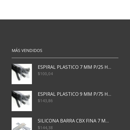
13191
3013
SOBRE
X30H
X5
5
HOJAS
X
cantidad
36
cantidad
MÁS VENDIDOS
ESPIRAL PLASTICO 7 MM P/25 HJS X50x3000
$
100,04
ESPIRAL PLASTICO 9 MM P/75 HJS X50X2400
$
143,86
SILICONA BARRA CBX FINA 7 MM 28 CM
$
144,38