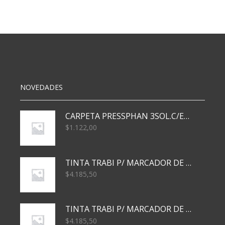
19X19
MM
A3016
cantidad
NOVEDADES
CARPETA PRESSPHAN 3SOL.C/ELAST MARRON A4 P01A
$
1.122,00
TINTA TRABI P/ MARCADOR DE PIZARRA x30ml AZUL
$
4.185,50
TINTA TRABI P/ MARCADOR DE PIZARRA x30ml ROJO
$
4.185,50