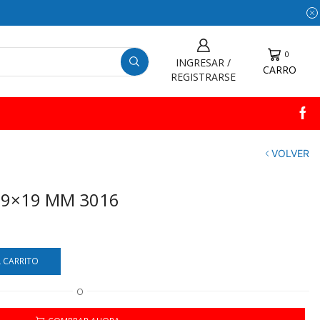
0
INGRESAR /
CARRO
REGISTRARSE
VOLVER
19×19 MM 3016
L CARRITO
O