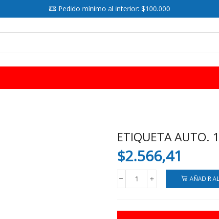
Pedido mínimo al interior: $100.000
SEARCH
INPUT
ETIQUETA AUTO. 
$
2.566,41
AÑADIR A
ETIQUETA
AUTO.
19x19
MM