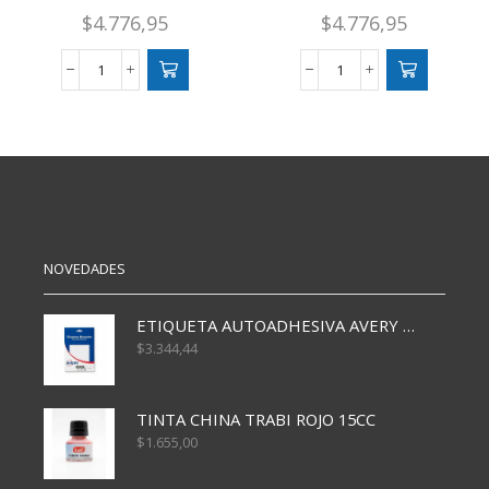
$
4.776,95
$
4.776,95
ETIQUETA
ETIQUETA
AUTO.
AUTOADHESIVA
53X36
AVERY
MM
3031
C5336
X30H
cantidad
36X51.5
cantidad
NOVEDADES
ETIQUETA AUTOADHESIVA AVERY 3026 30H 20 X 70
$
3.344,44
TINTA CHINA TRABI ROJO 15CC
$
1.655,00