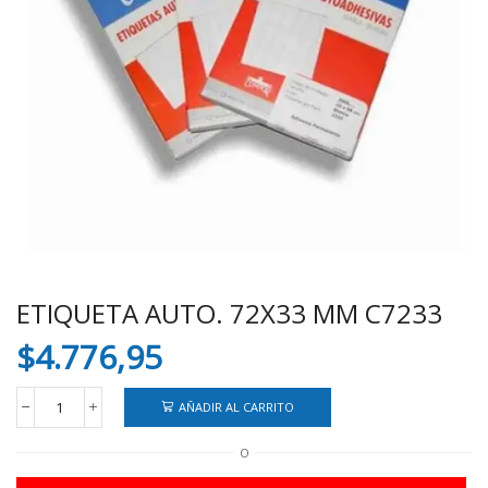
ETIQUETA AUTO. 72X33 MM C7233
$
4.776,95
AÑADIR AL CARRITO
ETIQUETA
AUTO.
O
72X33
MM