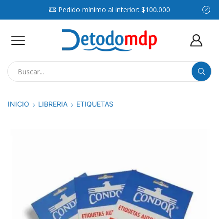
Pedido mínimo al interior: $100.000
Search
input
INICIO
LIBRERIA
ETIQUETAS