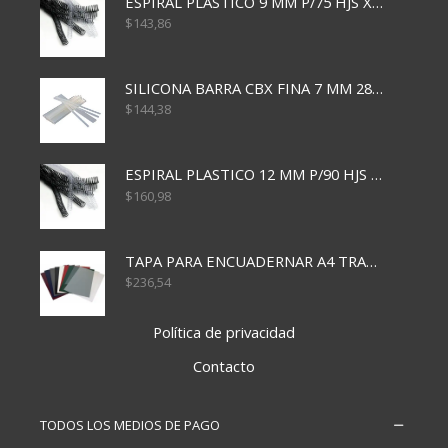
ESPIRAL PLASTICO 9 MM P/75 HJS X50X2400
$
143,86
SILICONA BARRA CBX FINA 7 MM 28 CM
$
144,38
ESPIRAL PLASTICO 12 MM P/90 HJS X50X1500
$
160,98
TAPA PARA ENCUADERNAR A4 TRANSP x50x500
$
236,54
Política de privacidad
Contacto
TODOS LOS MEDIOS DE PAGO