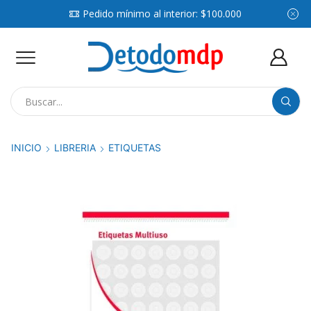
Pedido mínimo al interior: $100.000
Search
input
INICIO
LIBRERIA
ETIQUETAS