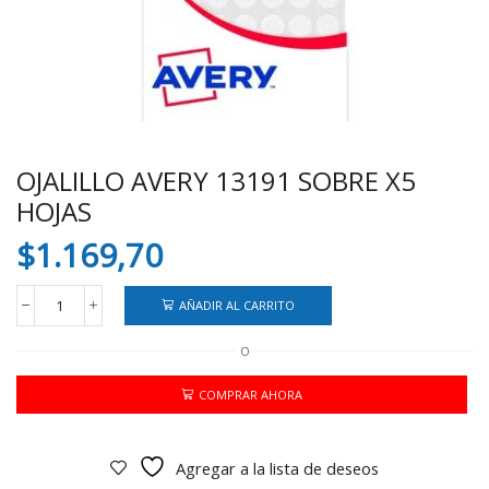
OJALILLO AVERY 13191 SOBRE X5
HOJAS
$
1.169,70
AÑADIR AL CARRITO
OJALILLO
AVERY
O
13191
SOBRE
X5
COMPRAR AHORA
HOJAS
cantidad
Agregar a la lista de deseos