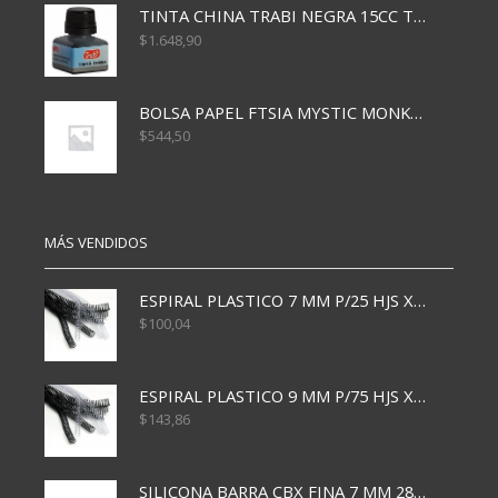
TINTA CHINA TRABI NEGRA 15CC TR3460
$
1.648,90
BOLSA PAPEL FTSIA MYSTIC MONKEY 14/08/20
$
544,50
MÁS VENDIDOS
ESPIRAL PLASTICO 7 MM P/25 HJS X50x3000
$
100,04
ESPIRAL PLASTICO 9 MM P/75 HJS X50X2400
$
143,86
SILICONA BARRA CBX FINA 7 MM 28 CM