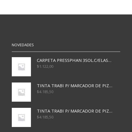
100X48
22X16
MM
MM
10048
C2216
cantidad
cantidad
NOVEDADES
CARPETA PRESSPHAN 3SOL.C/ELAST MARRON A4 P01A
$
1.122,00
TINTA TRABI P/ MARCADOR DE PIZARRA x30ml AZUL
$
4.185,50
TINTA TRABI P/ MARCADOR DE PIZARRA x30ml ROJO
$
4.185,50