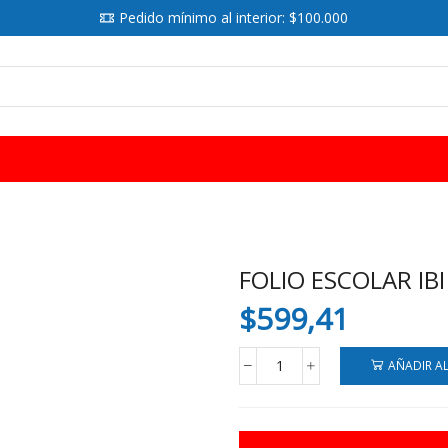
Pedido mínimo al interior: $100.000
SEARCH
INPUT
FOLIO ESCOLAR IBI
$
599,41
AÑADIR A
FOLIO
ESCOLAR
IBI
N3