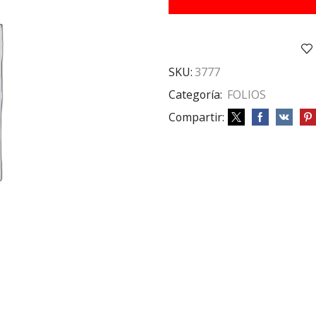
X10
40
MIC
cantidad
SKU:
3777
Categoría:
FOLIOS
Compartir: