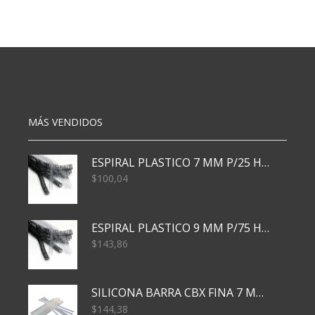
A4
CUADERNO
CRISTAL
16X21
X10
CM
40
X10
MIC
cantidad
cantidad
MÁS VENDIDOS
ESPIRAL PLASTICO 7 MM P/25 HJS X50x3000
$
100,04
ESPIRAL PLASTICO 9 MM P/75 HJS X50X2400
$
143,86
SILICONA BARRA CBX FINA 7 MM 28 CM
$
144,38