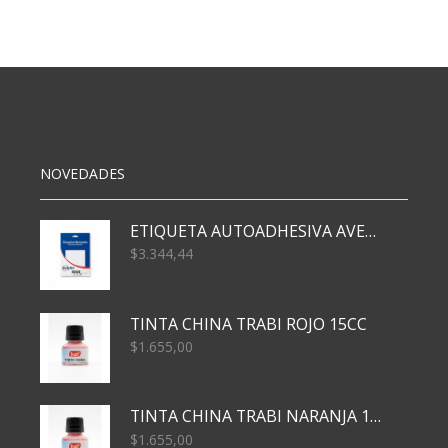
A4
CRISTAL
X100
40
MIC
cantidad
NOVEDADES
ETIQUETA AUTOADHESIVA AVERY 3026 30H 20 X 70
$
3.344,44
TINTA CHINA TRABI ROJO 15CC
$
1.655,00
TINTA CHINA TRABI NARANJA 15CC
$
1.655,00