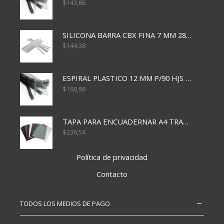
$
143,86
SILICONA BARRA CBX FINA 7 MM 28 CM
$
144,38
ESPIRAL PLASTICO 12 MM P/90 HJS X50X1500
$
160,98
TAPA PARA ENCUADERNAR A4 TRANSP x50x500
$
236,54
Política de privacidad
Contacto
TODOS LOS MEDIOS DE PAGO