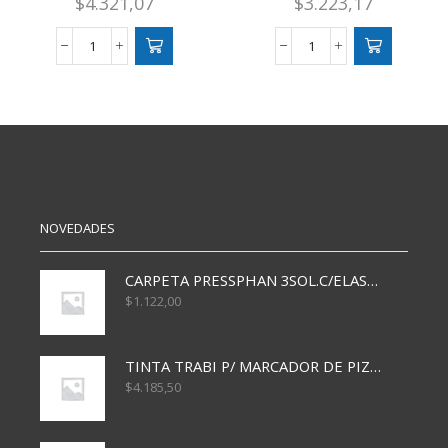
$
4.321,07
$
3.223,17
FOLIO
FUNDA
ESCOLAR
PARA
N3
CUADERNO
X100
16X21
cantidad
CM
X10
cantidad
NOVEDADES
CARPETA PRESSPHAN 3SOL.C/ELAST MARRON A4 P01A
$
1.122,00
TINTA TRABI P/ MARCADOR DE PIZARRA x30ml AZUL
$
4.185,50