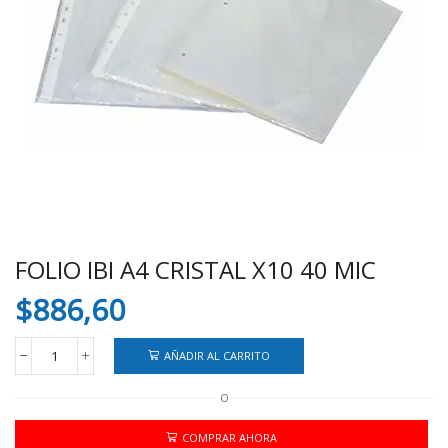
FOLIO IBI A4 CRISTAL X10 40 MIC
$
886,60
AÑADIR AL CARRITO
FOLIO
IBI
O
A4
CRISTAL
X10
COMPRAR AHORA