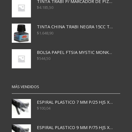
TINTA TRABI P/ MARCADOR DE PIZARRA x30ml ROJO
$
4.185,50
TINTA CHINA TRABI NEGRA 15CC TR3460
$
1.648,90
BOLSA PAPEL FTSIA MYSTIC MONKEY 14/08/20
$
544,50
MÁS VENDIDOS
ESPIRAL PLASTICO 7 MM P/25 HJS X50x3000
$
100,04
ESPIRAL PLASTICO 9 MM P/75 HJS X50X2400