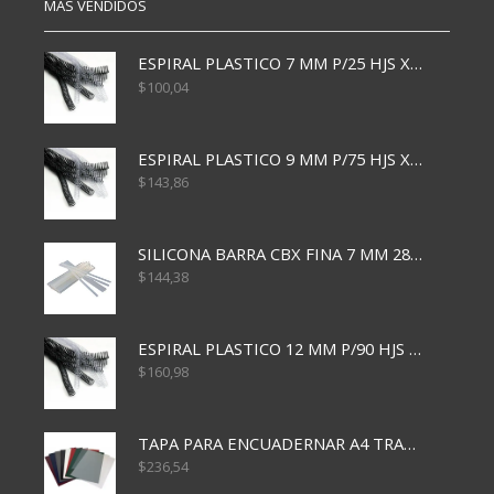
MÁS VENDIDOS
ESPIRAL PLASTICO 7 MM P/25 HJS X50x3000
$
100,04
ESPIRAL PLASTICO 9 MM P/75 HJS X50X2400
$
143,86
SILICONA BARRA CBX FINA 7 MM 28 CM
$
144,38
ESPIRAL PLASTICO 12 MM P/90 HJS X50X1500
$
160,98
TAPA PARA ENCUADERNAR A4 TRANSP x50x500
$
236,54