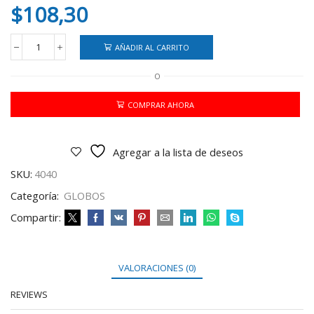
$
108,30
AÑADIR AL CARRITO
GLOBO
N?
O
12
CBX
ROSA
COMPRAR AHORA
PASTEL
X25
cantidad
Agregar a la lista de deseos
SKU:
4040
Categoría:
GLOBOS
Compartir:
VALORACIONES (0)
REVIEWS