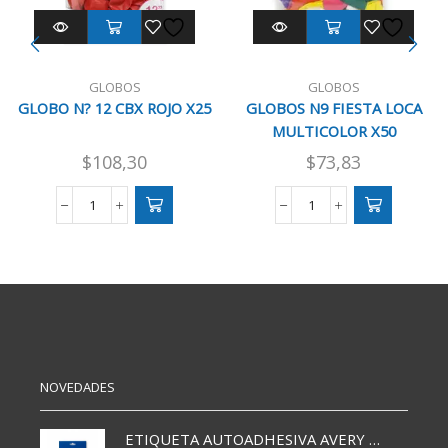
GLOBOS
GLOBOS
GLOBO N? 12 CBX ROJO X25
GLOBOS N9 FIESTA LOCA
MULTICOLOR X50
$
108,30
$
73,83
GLOBO
GLOBOS
N?
N9
12
FIESTA
CBX
LOCA
ROJO
MULTICOLOR
X25
X50
cantidad
cantidad
NOVEDADES
ETIQUETA AUTOADHESIVA AVERY 3026 30H 20 X 70