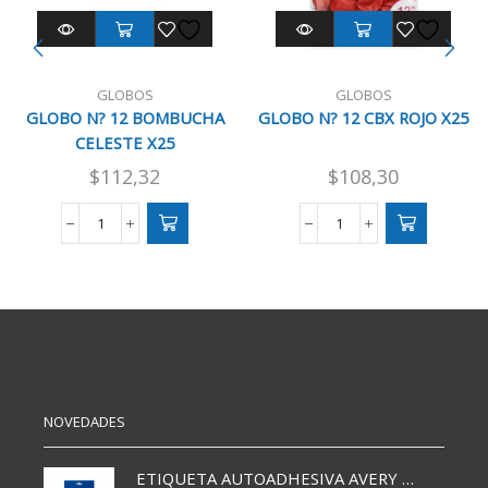
GLOBOS
GLOBOS
GLOBO N? 12 BOMBUCHA
GLOBO N? 12 CBX ROJO X25
CELESTE X25
$
112,32
$
108,30
GLOBO
GLOBO
N?
N?
12
12
BOMBUCHA
CBX
CELESTE
ROJO
X25
X25
cantidad
cantidad
NOVEDADES
ETIQUETA AUTOADHESIVA AVERY 3026 30H 20 X 70