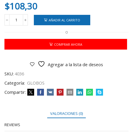
$
108,30
AÑADIR AL CARRITO
GLOBO
N?
O
12
CBX
VERDE
COMPRAR AHORA
X25
cantidad
Agregar a la lista de deseos
SKU:
4036
Categoría:
GLOBOS
Compartir:
VALORACIONES (0)
REVIEWS