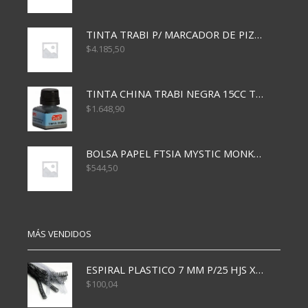
TINTA TRABI P/ MARCADOR DE PIZARRA x30ml ROJO
$
4.185,50
TINTA CHINA TRABI NEGRA 15CC TR3460
$
1.648,90
BOLSA PAPEL FTSIA MYSTIC MONKEY 14/08/20
$
544,50
MÁS VENDIDOS
ESPIRAL PLASTICO 7 MM P/25 HJS X50x3000
$
100,04