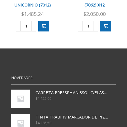
UNICORNIO (7012)
(7062) X12
$
1.485,24
$
2.050,00
GOMA
GOMA
DE
DE
BORRAR
BORRAR
UNICORNIO
CALZADO
(7012)
(7062)
cantidad
X12
cantidad
NOVEDADES
CARPETA PRESSPHAN 3SOL.C/ELAST MARRON A4 P01A
$
1.122,00
TINTA TRABI P/ MARCADOR DE PIZARRA x30ml AZUL
$
4.185,50