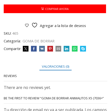
ANIMALITOS
X5
COMPRAR AHORA
(7036=
cantidad
Agregar a la lista de deseos
SKU:
465
Categoría:
GOMA DE BORRAR
Compartir:
VALORACIONES (0)
REVIEWS
There are no reviews yet.
BE THE FIRST TO REVIEW “GOMA DE BORRAR ANIMALITOS X5 (7036=”
Tu dirección de email no va a ser publicada. Los campos