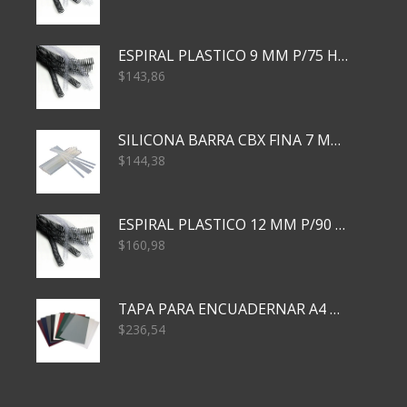
ESPIRAL PLASTICO 9 MM P/75 HJS X50X2400
$
143,86
SILICONA BARRA CBX FINA 7 MM 28 CM
$
144,38
ESPIRAL PLASTICO 12 MM P/90 HJS X50X1500
$
160,98
TAPA PARA ENCUADERNAR A4 TRANSP x50x500
$
236,54