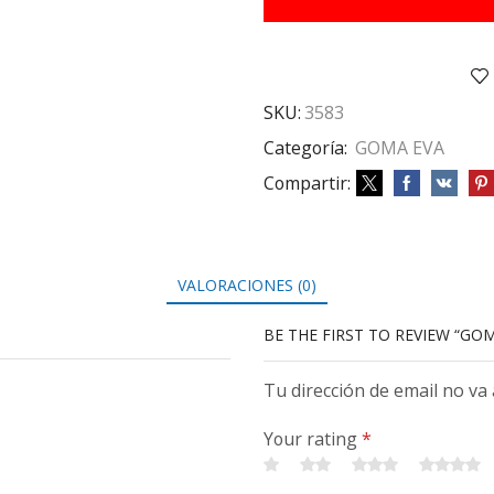
X5
HJS
ROSA
cantidad
SKU:
3583
Categoría:
GOMA EVA
Compartir:
VALORACIONES (0)
BE THE FIRST TO REVIEW “GOM
Tu dirección de email no va
Your rating
*