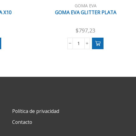
GOMA EVA
A X10
GOMA EVA GLITTER PLATA
$
797,23
GOMA
EVA
GLITTER
PLATA
cantidad
Política de privacidad
Contacto