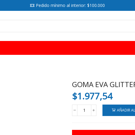
Pedido mínimo al interior: $100.000
SEARCH
INPUT
GOMA EVA GLITTER
$
1.977,54
AÑADIR A
GOMA
EVA
GLITTER
A4