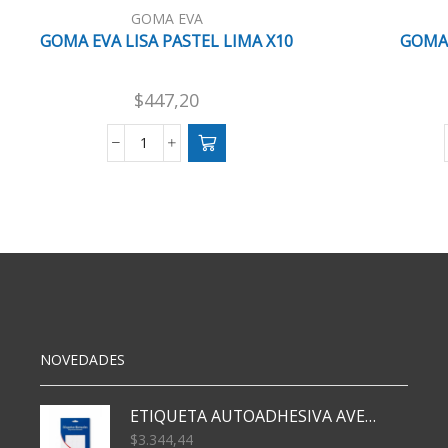
GOMA EVA
GOMA EVA LISA PASTEL LIMA X10
GOMA 
$
447,20
GOMA
EVA
LISA
PASTEL
LIMA
X10
cantidad
NOVEDADES
ETIQUETA AUTOADHESIVA AVERY 3026 30H 20 X 70
$
3.344,44