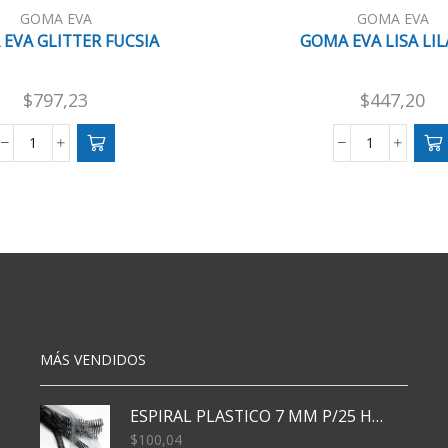
GOMA EVA
GOMA EVA
EVA GLITTER FUCSIA
GOMA EVA LISA LIL
$
797,23
$
447,20
GOMA
GOMA
EVA
EVA
GLITTER
LISA
FUCSIA
LILA
cantidad
X10
cantidad
MÁS VENDIDOS
ESPIRAL PLASTICO 7 MM P/25 HJS X50x3000
$
100,04