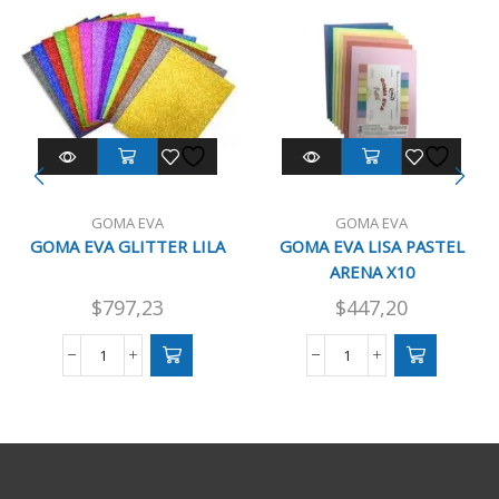
GOMA EVA
GOMA EVA
GOMA EVA GLITTER LILA
GOMA EVA LISA PASTEL
ARENA X10
$
797,23
$
447,20
GOMA
GOMA
EVA
EVA
GLITTER
LISA
LILA
PASTEL
cantidad
ARENA
X10
cantidad