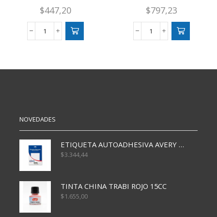
$
447,20
$
797,23
GOMA
GOMA
EVA
EVA
LISA
GLITTER
VERDE
AZUL
OSCURO
cantidad
X10
cantidad
NOVEDADES
ETIQUETA AUTOADHESIVA AVERY 3026 30H 20 X 70
$
3.344,44
TINTA CHINA TRABI ROJO 15CC
$
1.655,00