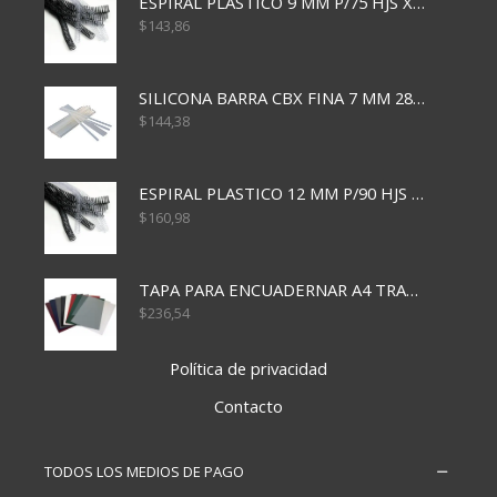
ESPIRAL PLASTICO 9 MM P/75 HJS X50X2400
$
143,86
SILICONA BARRA CBX FINA 7 MM 28 CM
$
144,38
ESPIRAL PLASTICO 12 MM P/90 HJS X50X1500
$
160,98
TAPA PARA ENCUADERNAR A4 TRANSP x50x500
$
236,54
Política de privacidad
Contacto
TODOS LOS MEDIOS DE PAGO