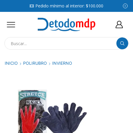
Pedido mínimo al interior: $100.000
Search
input
INICIO
POLIRUBRO
INVIERNO