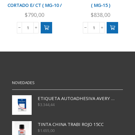
CORTADO E/ CT ( MG-10 /
( MG-15 )
6471 )
$
790,00
$
838,00
GUANTE
GUANTE
MAGICO
MAGICO
DEDO
INFANTIL
CORTADO
(
E/
MG-
CT
15
(
)
MG-
cantidad
10
/
NOVEDADES
6471
)
ETIQUETA AUTOADHESIVA AVERY 3026 30H 20 X 70
cantidad
$
3.344,44
TINTA CHINA TRABI ROJO 15CC
$
1.655,00