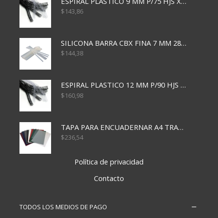
ESPIRAL PLASTICO 9 MM P/75 HJS X50X2400
$
143,86
SILICONA BARRA CBX FINA 7 MM 28 CM
$
144,38
ESPIRAL PLASTICO 12 MM P/90 HJS X50X1500
$
160,98
TAPA PARA ENCUADERNAR A4 TRANSP x50x500
$
236,54
Política de privacidad
Contacto
TODOS LOS MEDIOS DE PAGO