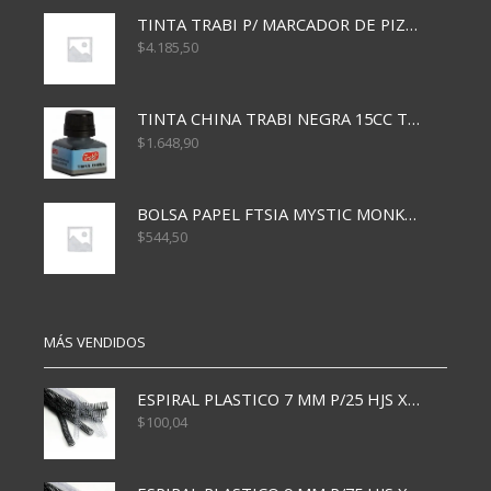
TINTA TRABI P/ MARCADOR DE PIZARRA x30ml ROJO
$
4.185,50
TINTA CHINA TRABI NEGRA 15CC TR3460
$
1.648,90
BOLSA PAPEL FTSIA MYSTIC MONKEY 14/08/20
$
544,50
MÁS VENDIDOS
ESPIRAL PLASTICO 7 MM P/25 HJS X50x3000
$
100,04