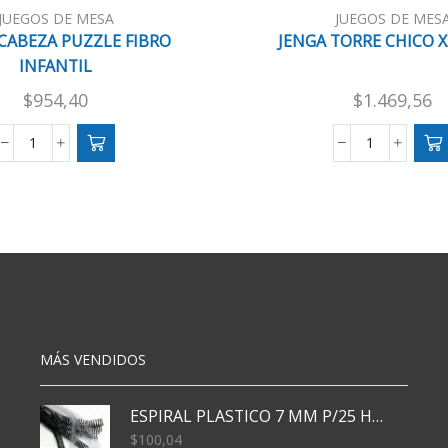
JUEGOS DE MESA
JUEGOS DE MES
ABEZA PUZZLE FIBRO
JENGA TORRE CHICO X
INFANTIL
$
954,40
$
1.469,56
ROMPECABEZA
JENGA
PUZZLE
TORRE
FIBRO
CHICO
INFANTIL
X33
cantidad
PZAS
cantidad
MÁS VENDIDOS
ESPIRAL PLASTICO 7 MM P/25 HJS X50x3000
$
100,04