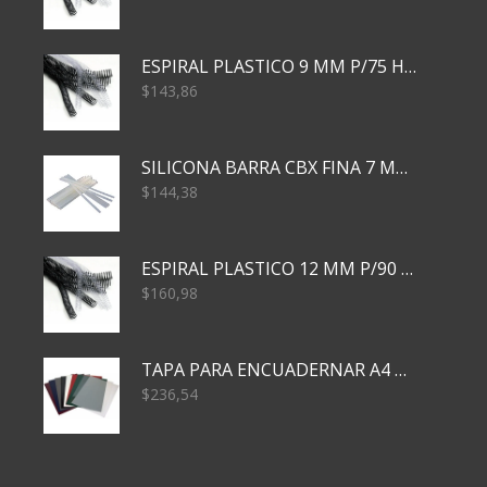
ESPIRAL PLASTICO 9 MM P/75 HJS X50X2400
$
143,86
SILICONA BARRA CBX FINA 7 MM 28 CM
$
144,38
ESPIRAL PLASTICO 12 MM P/90 HJS X50X1500
$
160,98
TAPA PARA ENCUADERNAR A4 TRANSP x50x500
$
236,54