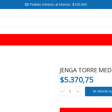
Pedido mínimo al interior: $100.000
SEARCH
INPUT
JENGA TORRE MED
$
5.370,75
AÑADIR A
JENGA
TORRE
MEDIANO
10X40