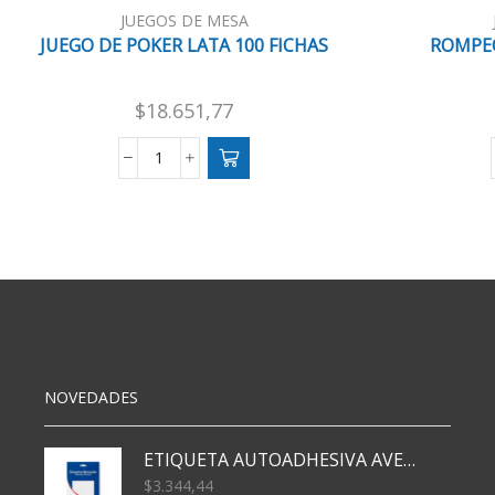
JUEGOS DE MESA
JUEGO DE POKER LATA 100 FICHAS
ROMPEC
$
18.651,77
JUEGO
DE
POKER
LATA
100
FICHAS
cantidad
NOVEDADES
ETIQUETA AUTOADHESIVA AVERY 3026 30H 20 X 70
$
3.344,44