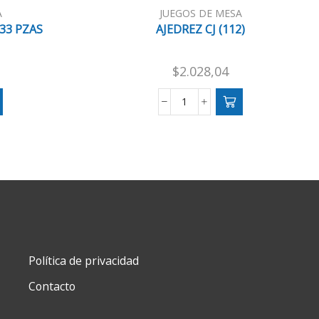
A
JUEGOS DE MESA
33 PZAS
AJEDREZ CJ (112)
$
2.028,04
AJEDREZ
CJ
(112)
cantidad
Política de privacidad
Contacto