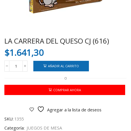
LA CARRERA DEL QUESO CJ (616)
$
1.641,30
AÑADIR AL CARRITO
LA
CARRERA
O
DEL
QUESO
CJ
COMPRAR AHORA
(616)
cantidad
Agregar a la lista de deseos
SKU:
1355
Categoría:
JUEGOS DE MESA