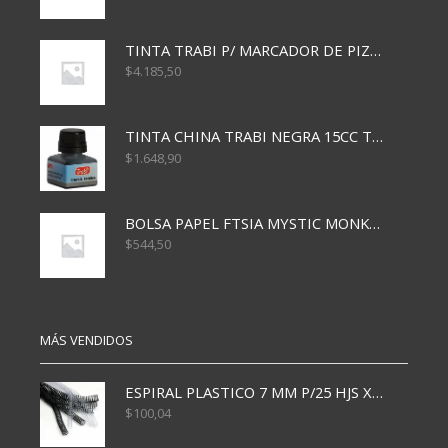
TINTA TRABI P/ MARCADOR DE PIZARRA x30ml ROJO
$
4.185,50
TINTA CHINA TRABI NEGRA 15CC TR3460
$
1.648,90
BOLSA PAPEL FTSIA MYSTIC MONKEY 14/08/20
$
544,50
MÁS VENDIDOS
ESPIRAL PLASTICO 7 MM P/25 HJS X50x3000
$
100,04