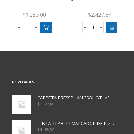
$
1.280,00
$
2.427,84
NAIPES
JUEGOS
UNO
BONTUS
FLIP
SURTIDO
cantidad
cantidad
NOVEDADES
CARPETA PRESSPHAN 3SOL.C/ELAST MARRON A4 P01A
$
1.122,00
TINTA TRABI P/ MARCADOR DE PIZARRA x30ml AZUL
$
4.185,50