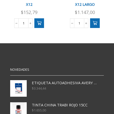
X12
X12 LARGO
$
152,79
$
1.147,00
LAPIZ
LAPIZ
GRAFITO
COLOR
MAPED
FILGO
HB
PINTO
X12
X12
cantidad
LARGO
cantidad
NOVEDADES
ETIQUETA AUTOADHESIVA AVERY 3026 30H 20 X 70
$
3.344,44
TINTA CHINA TRABI ROJO 15CC
$
1.655,00