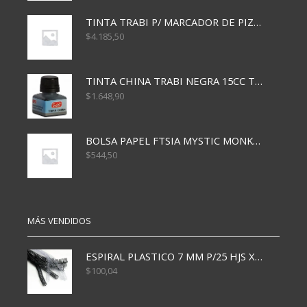
TINTA TRABI P/ MARCADOR DE PIZARRA x30ml ROJO
$
4.185,50
TINTA CHINA TRABI NEGRA 15CC TR3460
$
1.648,90
BOLSA PAPEL FTSIA MYSTIC MONKEY 14/08/20
$
544,50
MÁS VENDIDOS
ESPIRAL PLASTICO 7 MM P/25 HJS X50x3000
$
100,04