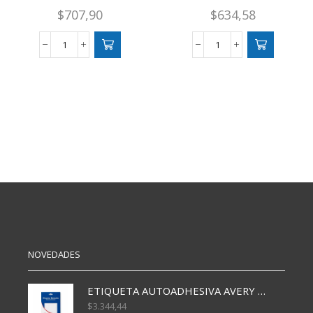
$
707,90
$
634,58
MARCADOR
MARCADOR
FILGO
FILGO
050
052
PERM.
AL
P.BISE.
AGUA
NEGRO
P.RED.
cantidad
AZUL
cantidad
NOVEDADES
ETIQUETA AUTOADHESIVA AVERY 3026 30H 20 X 70
$
3.344,44