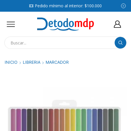
Pedido mínimo al interior: $100.000
Search
input
INICIO
LIBRERIA
MARCADOR