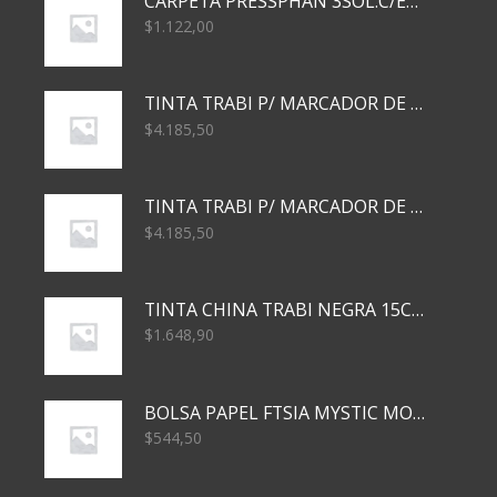
CARPETA PRESSPHAN 3SOL.C/ELAST MARRON A4 P01A
$
1.122,00
TINTA TRABI P/ MARCADOR DE PIZARRA x30ml AZUL
$
4.185,50
TINTA TRABI P/ MARCADOR DE PIZARRA x30ml ROJO
$
4.185,50
TINTA CHINA TRABI NEGRA 15CC TR3460
$
1.648,90
BOLSA PAPEL FTSIA MYSTIC MONKEY 14/08/20
$
544,50