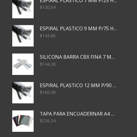
ESPIRAL PLASTICO 7 MM P/25 HJS X50x3000
$
100,04
ESPIRAL PLASTICO 9 MM P/75 HJS X50X2400
$
143,86
SILICONA BARRA CBX FINA 7 MM 28 CM
$
144,38
ESPIRAL PLASTICO 12 MM P/90 HJS X50X1500
$
160,98
TAPA PARA ENCUADERNAR A4 TRANSP x50x500
$
236,54