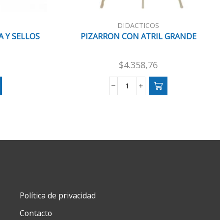
DIDACTICOS
A Y SELLOS
PIZARRON CON ATRIL GRANDE
$
4.358,76
PIZARRON
CON
ATRIL
GRANDE
cantidad
Política de privacidad
Contacto