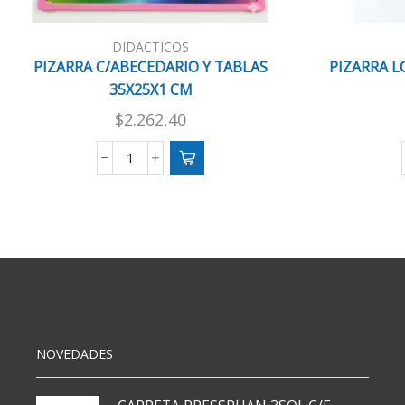
DIDACTICOS
PIZARRA C/ABECEDARIO Y TABLAS
PIZARRA L
35X25X1 CM
$
2.262,40
PIZARRA
C/ABECEDARIO
Y
TABLAS
35X25X1
CM
cantidad
NOVEDADES