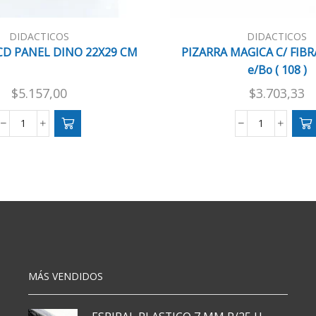
DIDACTICOS
DIDACTICOS
CD PANEL DINO 22X29 CM
PIZARRA MAGICA C/ FIBR
e/Bo ( 108 )
$
5.157,00
$
3.703,33
PIZARRA
PIZARRA
LCD
MAGICA
PANEL
C/
DINO
FIBRA
22X29
Y
CM
SELLOS
cantidad
e/Bo
(
108
)
MÁS VENDIDOS
cantidad