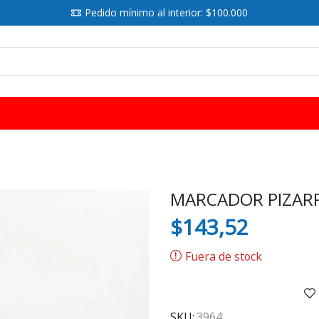
Pedido mínimo al interior: $100.000
SEARCH
INPUT
MARCADOR PIZARR
$
143,52
Fuera de stock
SKU:
3964