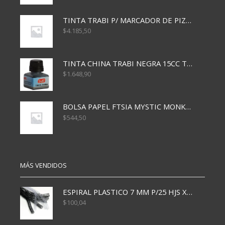
TINTA TRABI P/ MARCADOR DE PIZARRA x30ml ROJO
$
4.185,50
TINTA CHINA TRABI NEGRA 15CC TR3460
$
1.648,90
BOLSA PAPEL FTSIA MYSTIC MONKEY 14/08/20
$
544,50
MÁS VENDIDOS
ESPIRAL PLASTICO 7 MM P/25 HJS X50x3000
$
100,04