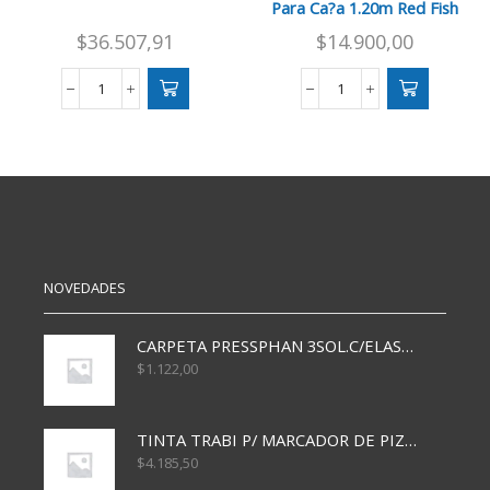
Para Ca?a 1.20m Red Fish
$
36.507,91
$
14.900,00
WADER
Tubo
DE
rigidoFunda
GOMA
Estuche
REDFISH
Para
cantidad
Ca?
a
1.20m
Red
Fish
cantidad
NOVEDADES
CARPETA PRESSPHAN 3SOL.C/ELAST MARRON A4 P01A
$
1.122,00
TINTA TRABI P/ MARCADOR DE PIZARRA x30ml AZUL
$
4.185,50