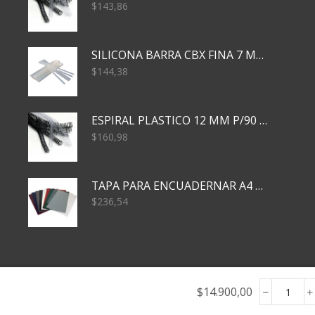
$
143,86
SILICONA BARRA CBX FINA 7 MM 28 CM
$
144,38
ESPIRAL PLASTICO 12 MM P/90 HJS X50X1500
$
160,98
TAPA PARA ENCUADERNAR A4 TRANSP x50x500
$
236,54
$
14.900,00
Tubo
rigid