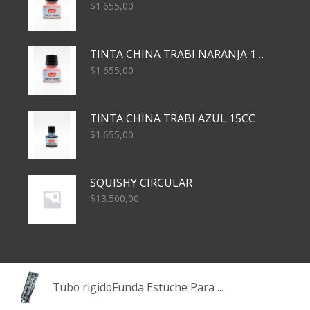
$
1.655,00
TINTA CHINA TRABI NARANJA 15CC
$
1.655,00
TINTA CHINA TRABI AZUL 15CC
$
1.655,00
SQUISHY CIRCULAR
$
13.500,00
Tubo rigidoFunda Estuche Para ...
Copyright – Todos los derechos reservados