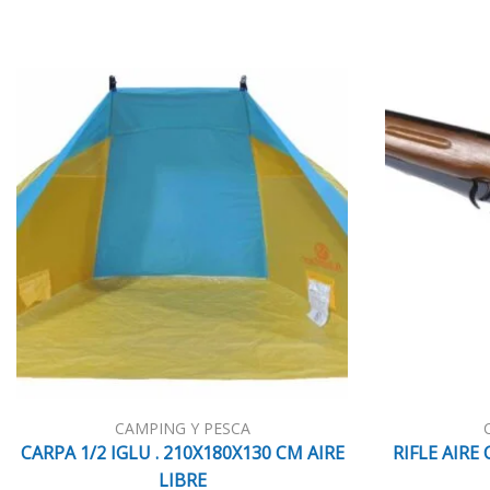
CAMPING Y PESCA
CARPA 1/2 IGLU . 210X180X130 CM AIRE
RIFLE AIRE
LIBRE