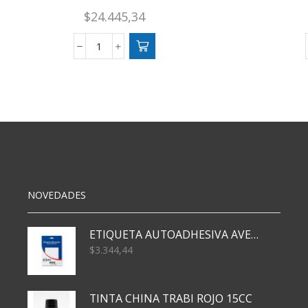
$
24.445,34
CARPA
1/2
IGLU
.
210X180X130
CM
AIRE
LIBRE
cantidad
NOVEDADES
ETIQUETA AUTOADHESIVA AVERY 3026 30H 20 X 70
$
3.344,44
TINTA CHINA TRABI ROJO 15CC