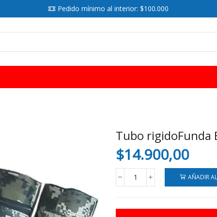
Pedido mínimo al interior: $100.000
SEARCH
INPUT
Tubo rigidoFunda 
$
14.900,00
AÑADIR A
Tubo
rigidoFunda
Estuche
Para