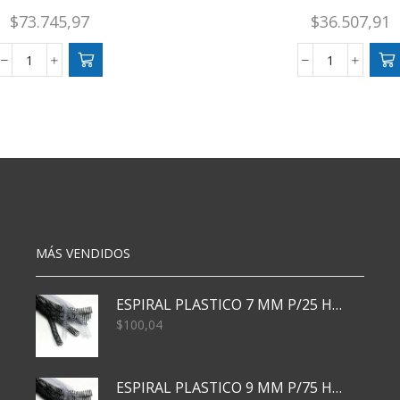
$
73.745,97
$
36.507,91
RIFLE
WADER
AIRE
DE
COMP.
GOMA
REDTARGET
REDFISH
CAL.
cantidad
5.5
(BS2040)
cantidad
MÁS VENDIDOS
ESPIRAL PLASTICO 7 MM P/25 HJS X50x3000
$
100,04
ESPIRAL PLASTICO 9 MM P/75 HJS X50X2400