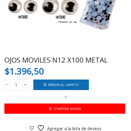
OJOS MOVILES N12 X100 METAL
$
1.396,50
AÑADIR AL CARRITO
OJOS
MOVILES
O
N12
X100
METAL
COMPRAR AHORA
cantidad
Agregar a la lista de deseos