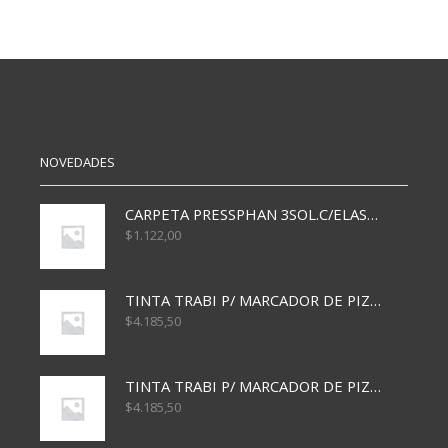
MOVILES
MOVILES
N6
N20
X100
X50
METAL
METAL
cantidad
cantidad
NOVEDADES
CARPETA PRESSPHAN 3SOL.C/ELAST MARRON A4 P01A
$
1.122,00
TINTA TRABI P/ MARCADOR DE PIZARRA x30ml AZUL
$
4.185,50
TINTA TRABI P/ MARCADOR DE PIZARRA x30ml ROJO
$
4.185,50