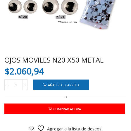
OJOS MOVILES N20 X50 METAL
$
2.060,94
AÑADIR AL CARRITO
OJOS
MOVILES
O
N20
X50
METAL
COMPRAR AHORA
cantidad
Agregar a la lista de deseos