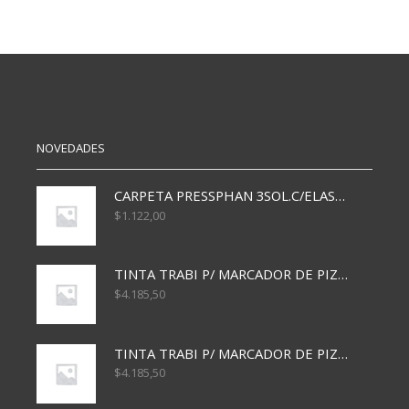
MOVILES
MOVILES
N6
N12
X100
X100
METAL
METAL
cantidad
cantidad
NOVEDADES
CARPETA PRESSPHAN 3SOL.C/ELAST MARRON A4 P01A
$
1.122,00
TINTA TRABI P/ MARCADOR DE PIZARRA x30ml AZUL
$
4.185,50
TINTA TRABI P/ MARCADOR DE PIZARRA x30ml ROJO
$
4.185,50