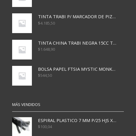
TINTA TRABI P/ MARCADOR DE PIZARRA x30ml ROJO
$
4.185,50
TINTA CHINA TRABI NEGRA 15CC TR3460
$
1.648,90
BOLSA PAPEL FTSIA MYSTIC MONKEY 14/08/20
$
544,50
MÁS VENDIDOS
ESPIRAL PLASTICO 7 MM P/25 HJS X50x3000
$
100,04