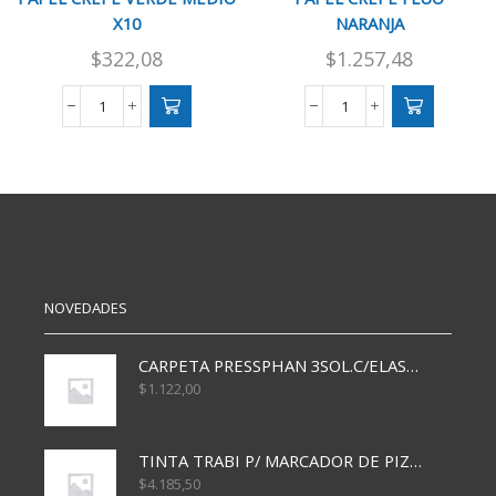
X10
NARANJA
$
322,08
$
1.257,48
PAPEL
PAPEL
CREPE
CREPE
VERDE
FLUO
MEDIO
NARANJA
X10
cantidad
cantidad
NOVEDADES
CARPETA PRESSPHAN 3SOL.C/ELAST MARRON A4 P01A
$
1.122,00
TINTA TRABI P/ MARCADOR DE PIZARRA x30ml AZUL
$
4.185,50