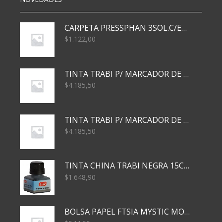
CARPETA PRESSPHAN 3SOL.C/ELAST MARRON A4 P01A
$
1.122,00
TINTA TRABI P/ MARCADOR DE PIZARRA x30ml AZUL
$
4.185,50
TINTA TRABI P/ MARCADOR DE PIZARRA x30ml ROJO
$
4.185,50
TINTA CHINA TRABI NEGRA 15CC TR3460
$
1.648,90
BOLSA PAPEL FTSIA MYSTIC MONKEY 14/08/20