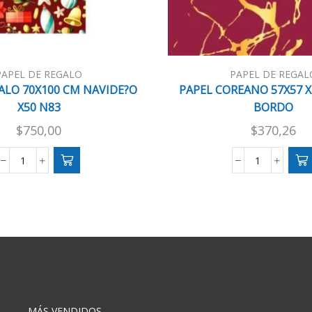
PAPEL DE REGALO
PAPEL DE REGAL
ALO 70X100 CM NAVIDE?O
PAPEL COREANO 57X57 X
X50 N83
BORDO
$
750,00
$
370,26
PAPEL
PAPEL
REGALO
COREANO
70X100
57X57
CM
X20
NAVIDE?
HJS
O
DLS
X50
BORDO
N83
cantidad
cantidad
MÁS VENDIDOS