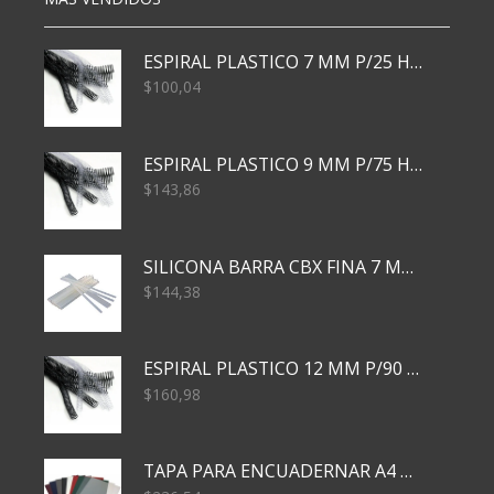
ESPIRAL PLASTICO 7 MM P/25 HJS X50x3000
$
100,04
ESPIRAL PLASTICO 9 MM P/75 HJS X50X2400
$
143,86
SILICONA BARRA CBX FINA 7 MM 28 CM
$
144,38
ESPIRAL PLASTICO 12 MM P/90 HJS X50X1500
$
160,98
TAPA PARA ENCUADERNAR A4 TRANSP x50x500