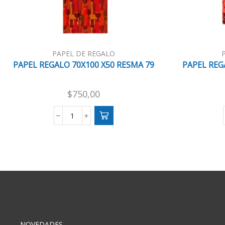
PAPEL DE REGALO
PAPEL REGALO 70X100 X50 RESMA 79
PAPEL REG
$
750,00
PAPEL
REGALO
70X100
X50
RESMA
79
cantidad
NOVEDADES