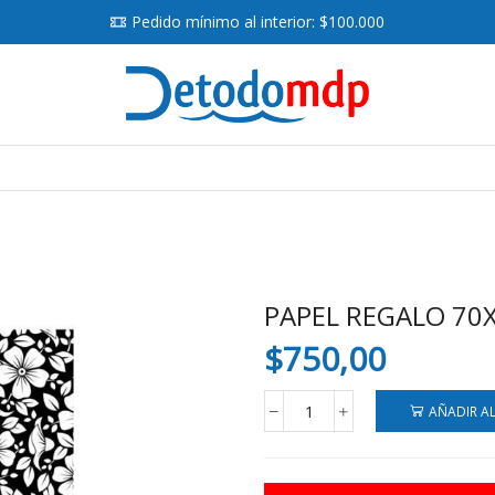
Pedido mínimo al interior: $100.000
Search
input
PAPEL REGALO 70
$
750,00
AÑADIR A
PAPEL
REGALO
70X100
X50