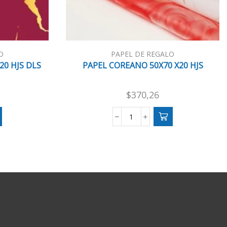
O
PAPEL DE REGALO
20 HJS DLS
PAPEL COREANO 50X70 X20 HJS
$
370,26
PAPEL
COREANO
50X70
X20
HJS
cantidad