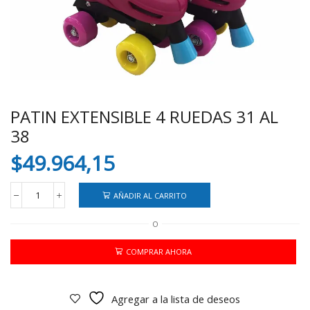
PATIN EXTENSIBLE 4 RUEDAS 31 AL
38
$
49.964,15
AÑADIR AL CARRITO
PATIN
EXTENSIBLE
O
4
RUEDAS
31
COMPRAR AHORA
AL
38
cantidad
Agregar a la lista de deseos