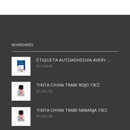
BOTA
CUERO
32
AL
38
cantidad
NOVEDADES
ETIQUETA AUTOADHESIVA AVERY 3026 30H 20 X 70
$
3.344,44
TINTA CHINA TRABI ROJO 15CC
$
1.655,00
TINTA CHINA TRABI NARANJA 15CC
$
1.655,00