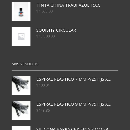
TINTA CHINA TRABI AZUL 15CC
$
1.655,00
SQUISHY CIRCULAR
$
13.500,00
MÁS VENDIDOS
ESPIRAL PLASTICO 7 MM P/25 HJS X50x3000
$
100,04
ESPIRAL PLASTICO 9 MM P/75 HJS X50X2400
$
143,86
SILICONA BARRA CBX FINA 7 MM 28 CM