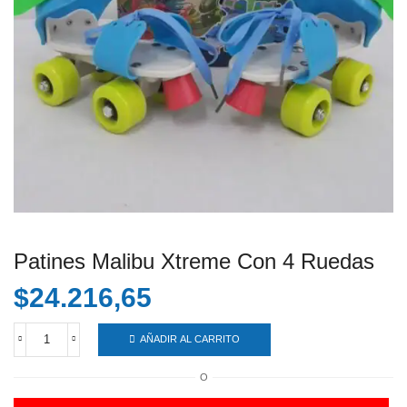
Patines Malibu Xtreme Con 4 Ruedas
$
24.216,65
AÑADIR AL CARRITO
Patines
Malibu
O
Xtreme
Con