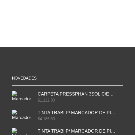
PATINETA
120
MEDIANO
CM
60X15
CON
CM
ANTIDESLIZANTE
cantidad
cantidad
NOVEDADES
CARPETA PRESSPHAN 3SOL.C/ELAST MARRON A4 P01A
$
1.122,00
TINTA TRABI P/ MARCADOR DE PIZARRA x30ml AZUL
$
4.185,50
TINTA TRABI P/ MARCADOR DE PIZARRA x30ml ROJO