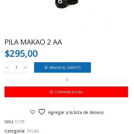
PILA MAKAO 2 AA
$
295,00
AÑADIR AL CARRITO
PILA
MAKAO
O
2
AA
cantidad
COMPRAR AHORA
Agregar a la lista de deseos
SKU:
1179
Categoría:
PILAS