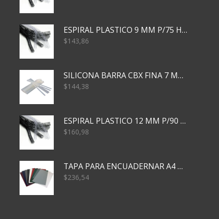
ESPIRAL PLASTICO 9 MM P/75 HJS X50X2400
$
143,86
SILICONA BARRA CBX FINA 7 MM 28 CM
$
144,38
ESPIRAL PLASTICO 12 MM P/90 HJS X50X1500
$
160,98
TAPA PARA ENCUADERNAR A4 TRANSP x50x500
$
236,54