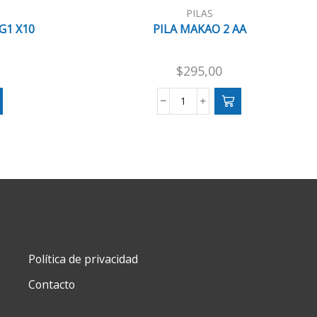
PILAS
G1 X10
PILA MAKAO 2 AA
$
295,00
PILA
MAKAO
2
AA
cantidad
Política de privacidad
Contacto