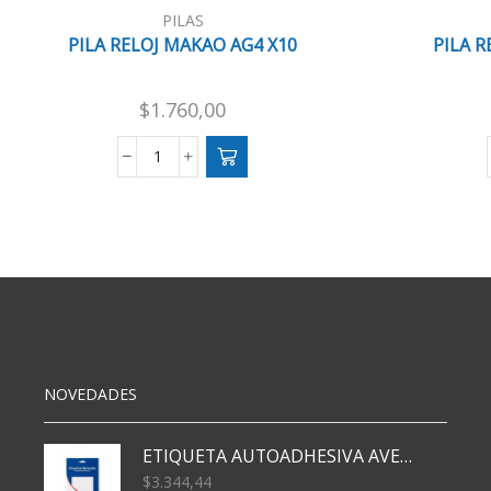
PILAS
PILA RELOJ MAKAO AG4 X10
PILA R
$
1.760,00
PILA
RELOJ
MAKAO
AG4
X10
cantidad
NOVEDADES
ETIQUETA AUTOADHESIVA AVERY 3026 30H 20 X 70
$
3.344,44