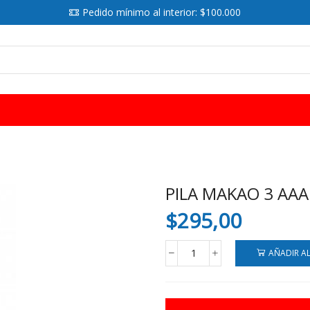
Pedido mínimo al interior: $100.000
SEARCH
INPUT
PILA MAKAO 3 AAA
$
295,00
AÑADIR A
PILA
MAKAO
3
AAA