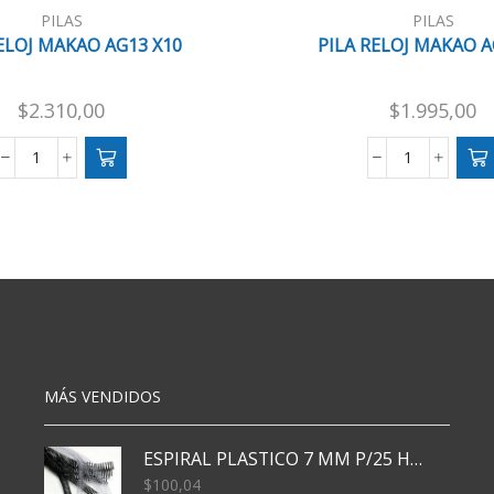
PILAS
PILAS
ELOJ MAKAO AG13 X10
PILA RELOJ MAKAO A
$
2.310,00
$
1.995,00
PILA
PILA
RELOJ
RELOJ
MAKAO
MAKAO
AG13
AG1
X10
X10
cantidad
cantidad
MÁS VENDIDOS
ESPIRAL PLASTICO 7 MM P/25 HJS X50x3000
$
100,04