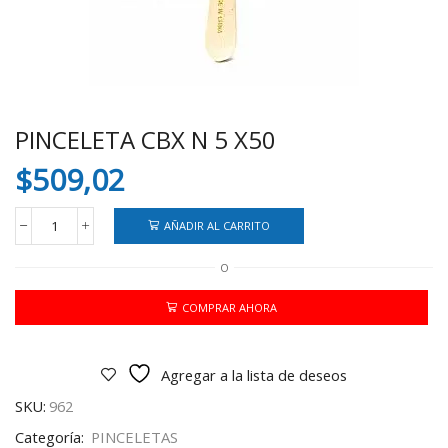
PINCELETA CBX N 5 X50
$
509,02
AÑADIR AL CARRITO
PINCELETA
CBX
O
N
5
X50
COMPRAR AHORA
cantidad
Agregar a la lista de deseos
SKU:
962
Categoría:
PINCELETAS