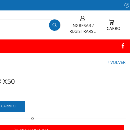
0
INGRESAR /
CARRO
REGISTRARSE
VOLVER
8 X50
L CARRITO
O