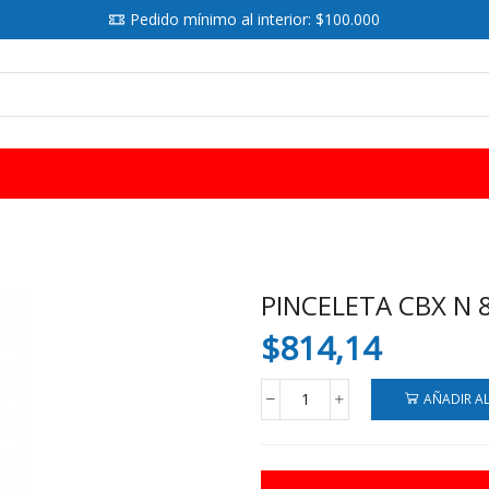
Pedido mínimo al interior: $100.000
SEARCH
INPUT
PINCELETA CBX N 
$
814,14
AÑADIR A
PINCELETA
CBX
N
8