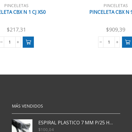
PINCELETAS
PINCELETAS
LETA CBX N 1 CJ X50
PINCELETA CBX N 
$
217,31
$
909,39
PINCELETA
PINCELETA
CBX
CBX
N
N
1
9
CJ
X50
X50
cantidad
cantidad
MÁS VENDIDOS
ESPIRAL PLASTICO 7 MM P/25 HJS X50x3000
$
100,04