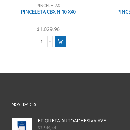
PINCELETAS
PINCELETA CBX N 10 X40
PINCE
$
1.029,96
PINCELETA
CBX
N
10
X40
cantidad
NOVEDADES
ETIQUETA AUTOADHESIVA AVERY 3026 30H 20 X 70
$
3.344,44