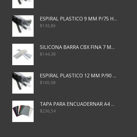
ESPIRAL PLASTICO 9 MM P/75 HJS X50X2400
$
143,86
SILICONA BARRA CBX FINA 7 MM 28 CM
$
144,38
ESPIRAL PLASTICO 12 MM P/90 HJS X50X1500
$
160,98
TAPA PARA ENCUADERNAR A4 TRANSP x50x500
$
236,54