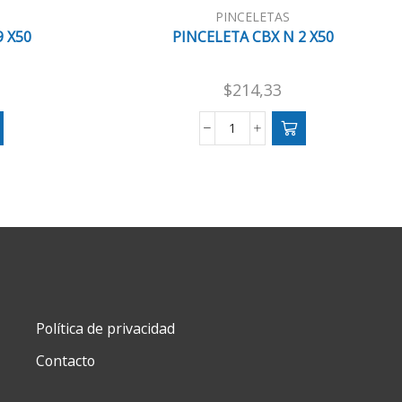
PINCELETAS
9 X50
PINCELETA CBX N 2 X50
$
214,33
PINCELETA
CBX
N
2
X50
cantidad
Política de privacidad
Contacto