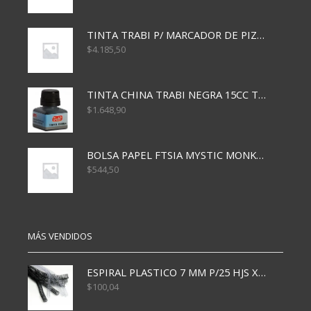
TINTA TRABI P/ MARCADOR DE PIZARRA x30ml ROJO
$
4.185,50
TINTA CHINA TRABI NEGRA 15CC TR3460
$
1.648,90
BOLSA PAPEL FTSIA MYSTIC MONKEY 14/08/20
$
544,50
MÁS VENDIDOS
ESPIRAL PLASTICO 7 MM P/25 HJS X50x3000
$
100,04