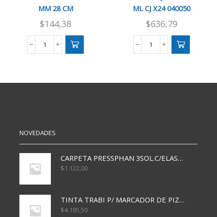
MM 28 CM
ML CJ X24 040050
$
144,38
$
636,79
SILICONA
SILICONA
BARRA
LIQUIDA
CBX
IBI
FINA
X30
7
ML
MM
CJ
28
X24
CM
040050
cantidad
cantidad
NOVEDADES
CARPETA PRESSPHAN 3SOL.C/ELAST MARRON A4 P01A
$
1.122,00
TINTA TRABI P/ MARCADOR DE PIZARRA x30ml AZUL
$
4.185,50