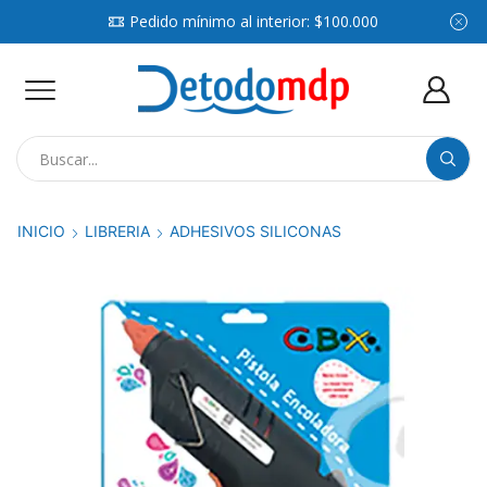
Pedido mínimo al interior: $100.000
Search
input
INICIO
LIBRERIA
ADHESIVOS SILICONAS