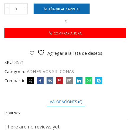
AÑADIR AL CARRITO
SILICONA
LIQUIDA
O
IBI
X60
ML
COMPRAR AHORA
CJ
X24
cantidad
Agregar a la lista de deseos
SKU:
3571
Categoría:
ADHESIVOS SILICONAS
Compartir:
VALORACIONES (0)
REVIEWS
There are no reviews yet.