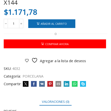
X144
$
1.171,78
AÑADIR AL CARRITO
PORCELANA
EN
O
FRIO
CBX
90
COMPRAR AHORA
GRS
X144
cantidad
Agregar a la lista de deseos
SKU:
4032
Categoría:
PORCELANA
Compartir:
VALORACIONES (0)
REVIEWS