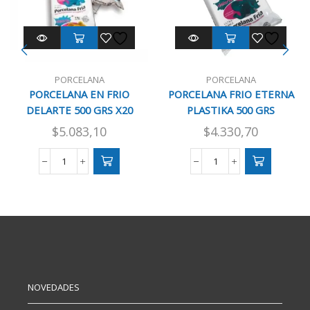
PORCELANA
PORCELANA
PORCELANA EN FRIO
PORCELANA FRIO ETERNA
DELARTE 500 GRS X20
PLASTIKA 500 GRS
$
5.083,10
$
4.330,70
PORCELANA
PORCELANA
EN
FRIO
FRIO
ETERNA
DELARTE
PLASTIKA
500
500
GRS
GRS
X20
cantidad
cantidad
NOVEDADES