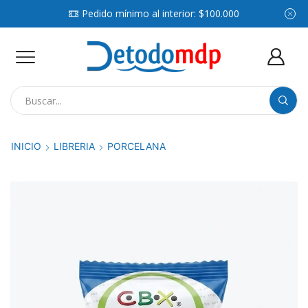
Pedido mínimo al interior: $100.000
Search
input
INICIO
LIBRERIA
PORCELANA