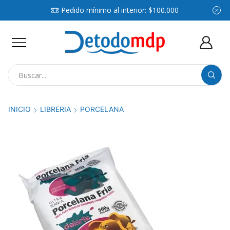
Pedido mínimo al interior: $100.000
Search
input
INICIO
LIBRERIA
PORCELANA