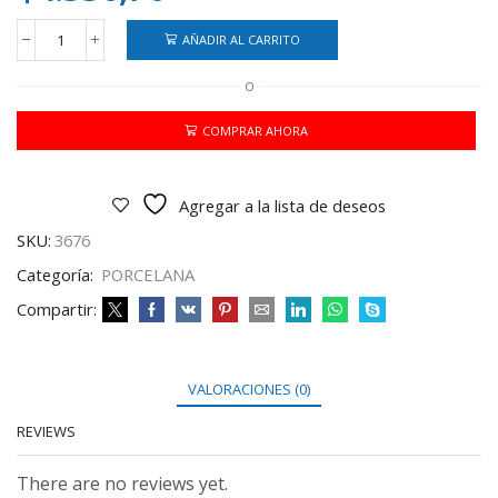
AÑADIR AL CARRITO
PORCELANA
FRIO
O
ETERNA
PLASTIKA
500
COMPRAR AHORA
GRS
cantidad
Agregar a la lista de deseos
SKU:
3676
Categoría:
PORCELANA
Compartir:
VALORACIONES (0)
REVIEWS
There are no reviews yet.