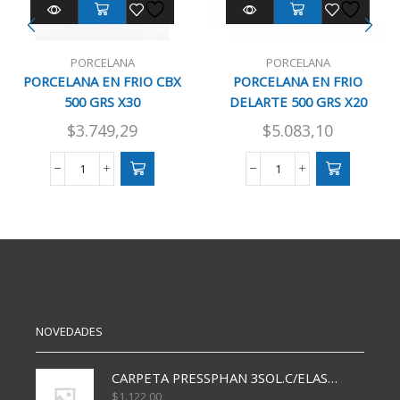
PORCELANA
PORCELANA
PORCELANA EN FRIO CBX
PORCELANA EN FRIO
500 GRS X30
DELARTE 500 GRS X20
$
3.749,29
$
5.083,10
PORCELANA
PORCELANA
EN
EN
FRIO
FRIO
CBX
DELARTE
500
500
GRS
GRS
X30
X20
cantidad
cantidad
NOVEDADES
CARPETA PRESSPHAN 3SOL.C/ELAST MARRON A4 P01A
$
1.122,00