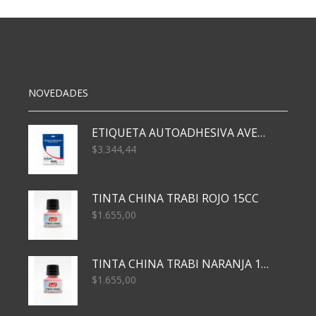
0.7
MM
AZUL
cantidad
NOVEDADES
ETIQUETA AUTOADHESIVA AVERY 3026 30H 20 X 70
$
3.344,44
TINTA CHINA TRABI ROJO 15CC
$
1.655,00
TINTA CHINA TRABI NARANJA 15CC
$
1.655,00