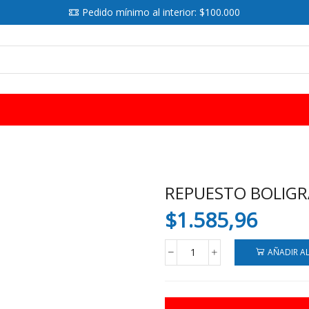
Pedido mínimo al interior: $100.000
SEARCH
INPUT
REPUESTO BOLIGRA
$
1.585,96
AÑADIR A
REPUESTO
BOLIGRAFO
FILGO
SIMIL