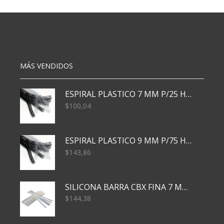
CJ
SURTIDO
X50
cantidad
cantidad
MÁS VENDIDOS
ESPIRAL PLASTICO 7 MM P/25 HJS X50x3000
$
100,04
ESPIRAL PLASTICO 9 MM P/75 HJS X50X2400
$
143,86
SILICONA BARRA CBX FINA 7 MM 28 CM
$
144,38