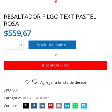
RESALTADOR FILGO TEXT PASTEL
ROSA
$
559,67
AÑADIR AL CARRITO
RESALTADOR
FILGO
O
TEXT
PASTEL
ROSA
COMPRAR AHORA
cantidad
Agregar a la lista de deseos
SKU:
868
Categoría:
RESALTADORES
Compartir: