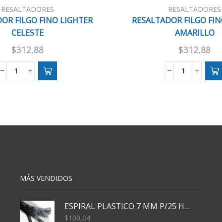
RESALTADORES
RESALTADORES
OR FILGO FINO LIGHTER
RESALTADOR FILGO FIN
CELESTE
AMARILLO
$
312,88
$
312,88
RESALTADOR
RESALTAD
FILGO
FILGO
FINO
FINO
LIGHTER
PASTEL
CELESTE
AMARILLO
cantidad
cantidad
MÁS VENDIDOS
ESPIRAL PLASTICO 7 MM P/25 HJS X50x3000
$
100,04