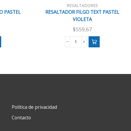
RESALTADORES
O PASTEL
RESALTADOR FILGO TEXT PASTEL
VIOLETA
$
559,67
OR
RESALTADOR
FILGO
TEXT
PASTEL
VIOLETA
cantidad
Política de privacidad
Contacto