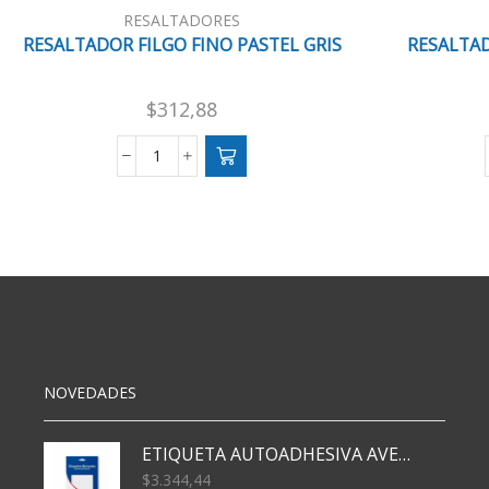
RESALTADORES
RESALTADOR FILGO FINO PASTEL GRIS
RESALTAD
$
312,88
RESALTADOR
FILGO
FINO
PASTEL
GRIS
cantidad
NOVEDADES
ETIQUETA AUTOADHESIVA AVERY 3026 30H 20 X 70
$
3.344,44