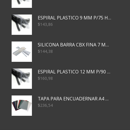
ESPIRAL PLASTICO 9 MM P/75 HJS X50X2400
$
143,86
SILICONA BARRA CBX FINA 7 MM 28 CM
$
144,38
ESPIRAL PLASTICO 12 MM P/90 HJS X50X1500
$
160,98
TAPA PARA ENCUADERNAR A4 TRANSP x50x500
$
236,54