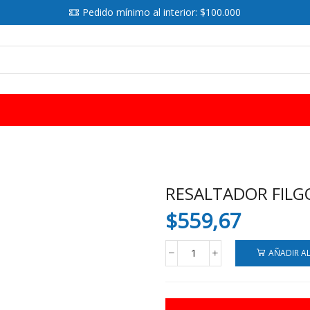
Pedido mínimo al interior: $100.000
SEARCH
INPUT
RESALTADOR FILGO
$
559,67
AÑADIR A
RESALTADOR
FILGO
TEXT
PASTEL