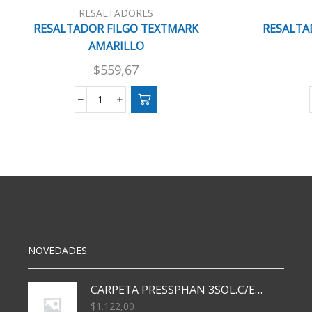
RESALTADORES
RESALTADOR FILGO TEXTMARK
RESALTA
AMARILLO
$
559,67
RESALTADOR
FILGO
TEXTMARK
AMARILLO
cantidad
NOVEDADES
CARPETA PRESSPHAN 3SOL.C/ELAST MARRON A4 P01A
$
1.122,00