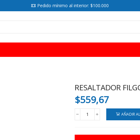
Pedido mínimo al interior: $100.000
SEARCH
INPUT
RESALTADOR FILG
$
559,67
AÑADIR A
RESALTADOR
FILGO
TEXT
PASTEL