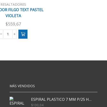
NARANJA
RESALTADORES
cantidad
DOR FILGO TEXT PASTEL
VIOLETA
$
559,67
RESALTADOR
FILGO
TEXT
PASTEL
VIOLETA
cantidad
MÁS VENDIDOS
ESPIRAL PLASTICO 7 MM P/25 HJS X50x3000
$
100,04