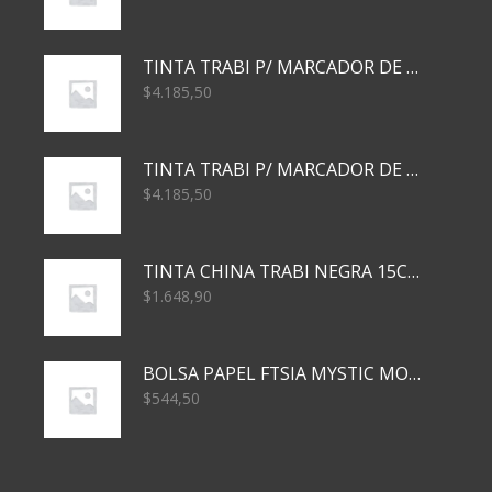
TINTA TRABI P/ MARCADOR DE PIZARRA x30ml AZUL
$
4.185,50
TINTA TRABI P/ MARCADOR DE PIZARRA x30ml ROJO
$
4.185,50
TINTA CHINA TRABI NEGRA 15CC TR3460
$
1.648,90
BOLSA PAPEL FTSIA MYSTIC MONKEY 14/08/20
$
544,50