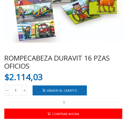
ROMPECABEZA DURAVIT 16 PZAS
OFICIOS
$
2.114,03
AÑADIR AL CARRITO
ROMPECABEZA
DURAVIT
O
16
PZAS
OFICIOS
COMPRAR AHORA
cantidad