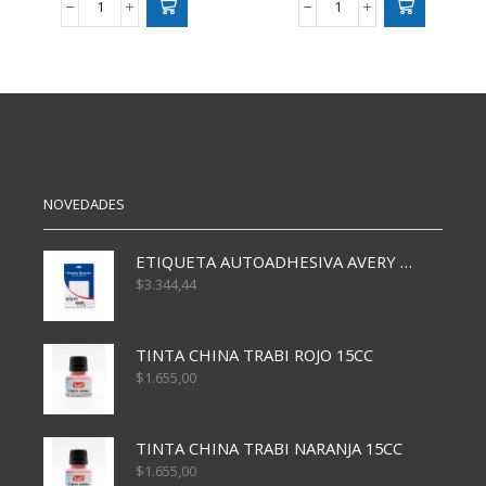
RECORRIENDO
NAIPES
LA
UNO
CIUDAD
FLIP
CJ
cantidad
(581)
cantidad
NOVEDADES
ETIQUETA AUTOADHESIVA AVERY 3026 30H 20 X 70
$
3.344,44
TINTA CHINA TRABI ROJO 15CC
$
1.655,00
TINTA CHINA TRABI NARANJA 15CC
$
1.655,00