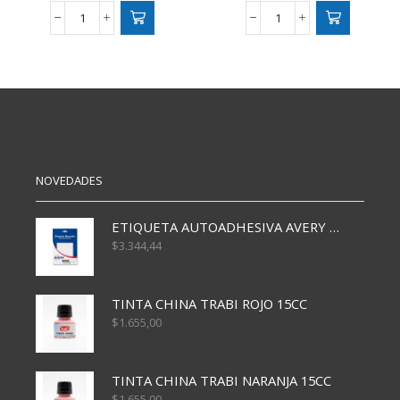
TARJETA
BILLETES
NORCA
DIDACTICOS
CLASICA
X100
TODA
cantidad
OCACION
cantidad
NOVEDADES
ETIQUETA AUTOADHESIVA AVERY 3026 30H 20 X 70
$
3.344,44
TINTA CHINA TRABI ROJO 15CC
$
1.655,00
TINTA CHINA TRABI NARANJA 15CC
$
1.655,00