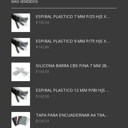
MÁS VENDIDOS
ESPIRAL PLASTICO 7 MM P/25 HJS X50x3000
$
100,04
ESPIRAL PLASTICO 9 MM P/75 HJS X50X2400
$
143,86
SILICONA BARRA CBX FINA 7 MM 28 CM
$
144,38
ESPIRAL PLASTICO 12 MM P/90 HJS X50X1500
$
160,98
TAPA PARA ENCUADERNAR A4 TRANSP x50x500
$
236,54