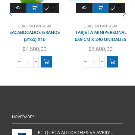
LIBRERIA FANTASIA
LIBRERIA FANTASIA
SACABOCADOS GRANDE
TARJETA MINIPERSONAL
(3165) X16
6X9 CM X 240 UNIDADES
$
4.500,00
$
3.600,00
SACABOCADOS
TARJETA
GRANDE
MINIPERSONAL
(3165)
6X9
X16
CM
cantidad
X
240
UNIDADES
cantidad
NOVEDADES
ETIQUETA AUTOADHESIVA AVERY 3026 30H 20 X 70