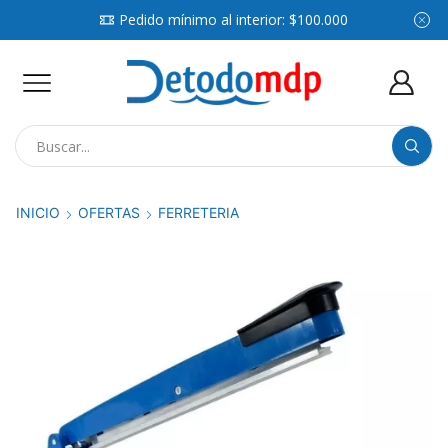
Pedido mínimo al interior: $100.000
Search
input
INICIO
OFERTAS
FERRETERIA