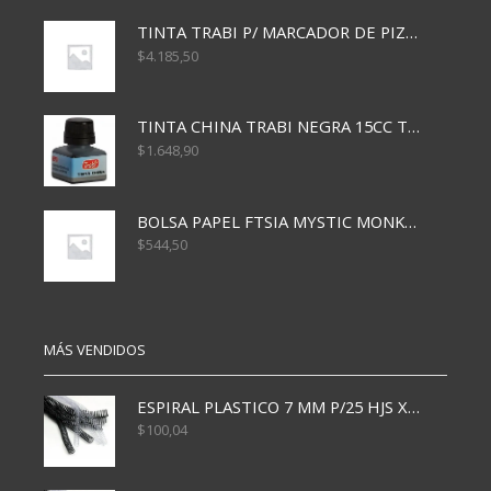
TINTA TRABI P/ MARCADOR DE PIZARRA x30ml ROJO
$
4.185,50
TINTA CHINA TRABI NEGRA 15CC TR3460
$
1.648,90
BOLSA PAPEL FTSIA MYSTIC MONKEY 14/08/20
$
544,50
MÁS VENDIDOS
ESPIRAL PLASTICO 7 MM P/25 HJS X50x3000
$
100,04