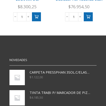
$
8.300,25
$
76.954,50
TIMBRE
Ducha
INALAMBRICO
Exterior
LUCKARM
Griferia
e/Bl
Duchador
cantidad
Flor
Redonda
Oush
cantidad
NOVEDADES
CARPETA PRESSPHAN 3SOL.C/ELAST MARRON A4 P01A
$
1.122,00
TINTA TRABI P/ MARCADOR DE PIZARRA x30ml AZUL
$
4.185,50